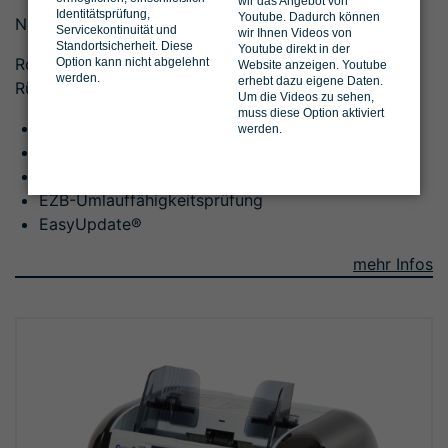
wir das Angebot von
Identitätsprüfung,
Youtube. Dadurch können
Notenzähler
Servicekontinuität und
wir Ihnen Videos von
Standortsicherheit. Diese
Youtube direkt in der
Robuster Notenzähler mit Reject- und großem
Option kann nicht abgelehnt
Website anzeigen. Youtube
werden.
erhebt dazu eigene Daten.
Rückgabefach
Um die Videos zu sehen,
muss diese Option aktiviert
Verarbeitet bis zu 1.200 Noten/Min.
werden.
EZB-Echtheitsprüfung
KAR-Erkennungstechnologie
EZB-Umlauffähigkeitsprüfung
EasyUpdate®
mehr Infos