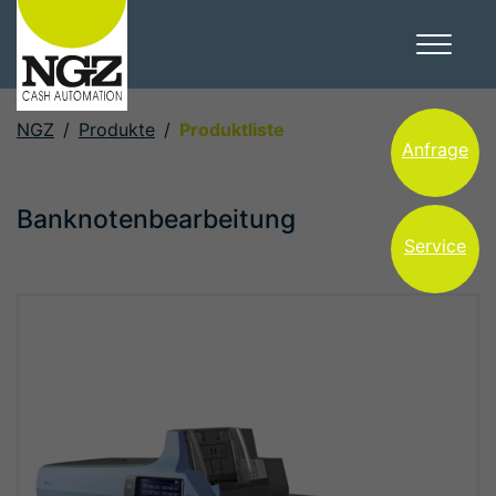
NGZ
Produkte
Produktliste
Anfrage
Banknotenbearbeitung
Service