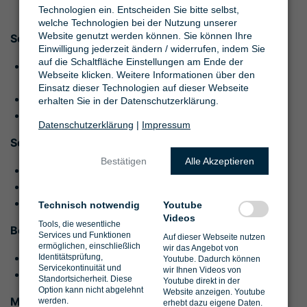
Währungserkennung
Technologien ein. Entscheiden Sie bitte selbst,
welche Technologien bei der Nutzung unserer
Website genutzt werden können. Sie können Ihre
Sensoren
Einwilligung jederzeit ändern / widerrufen, indem Sie
auf die Schaltfläche Einstellungen am Ende der
KAR-Sensormodul für hochauflösende, beidseitige
Webseite klicken. Weitere Informationen über den
Bilderkennung (Dual-CIS)
Einsatz dieser Technologien auf dieser Webseite
Dreifache Bildanalyse (RGB, IR & UV)
erhalten Sie in der Datenschutzerklärung.
Magnetismusprüfung mit 18 Kanälen
Datenschutzerklärung
|
Impressum
Schnittstellen
Bestätigen
Alle Akzeptieren
4 x Seriell (Drucker, Zweitanzeige, u.a.)
2 x LAN
1 x USB
Technisch notwendig
Youtube
Videos
Tools, die wesentliche
Bedienung
Services und Funktionen
Auf dieser Webseite nutzen
ermöglichen, einschließlich
wir das Angebot von
7" Touchscreen
Identitätsprüfung,
Youtube. Dadurch können
Servicekontinuität und
wir Ihnen Videos von
Start/Stopp Taste
Standortsicherheit. Diese
Youtube direkt in der
Option kann nicht abgelehnt
Website anzeigen. Youtube
Maße und Gewicht
werden.
erhebt dazu eigene Daten.