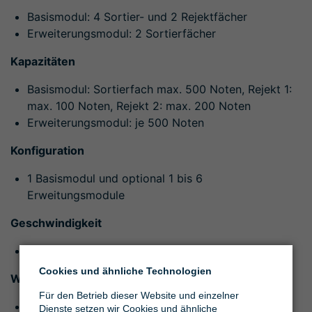
Basismodul: 4 Sortier- und 2 Rejektfächer
Erweiterungsmodul: 2 Sortierfächer
Kapazitäten
Basismodul: Sortierfach max. 500 Noten, Rejekt 1:
max. 100 Noten, Rejekt 2: max. 200 Noten
Erweiterungsmodul: je 500 Noten
Konfiguration
1 Basismodul und optional 1 bis 6
Erweitungsmodule
Geschwindigkeit
Bis zu 1.000 Noten pro Minute
Cookies und ähnliche Technologien
Währungen
Für den Betrieb dieser Website und einzelner
Währungssortierung mit automatischer
Dienste setzen wir Cookies und ähnliche