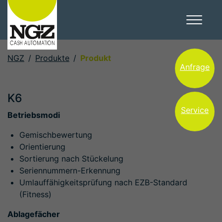
NGZ
Produkte
Produkt
Anfrage
K6
Service
Betriebsmodi
Gemischbewertung
Orientierung
Sortierung nach Stückelung
Seriennummern-Erkennung
Umlauffähigkeitsprüfung nach EZB-Standard
(Fitness)
Ablagefächer