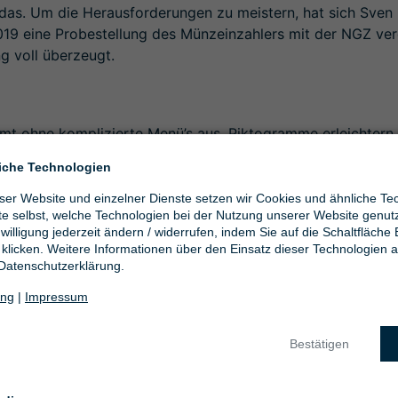
s das. Um die Herausforderungen zu meistern, hat sich Sv
9 eine Probestellung des Münzeinzahlers mit der NGZ verei
 voll überzeugt.
mt ohne komplizierte Menü’s aus. Piktogramme erleichtern 
ch in das System ein und erhalten im Gegenzug einen Wert
iche Technologien
eser Website und einzelner Dienste setzen wir Cookies und ähnliche Te
t als Wechselgeld verwenden. Oder Sie nutzen sie zur aut
tte selbst, welche Technologien bei der Nutzung unserer Website genu
A
.
willigung jederzeit ändern / widerrufen, indem Sie auf die Schaltfläche
klicken. Weitere Informationen über den Einsatz dieser Technologien a
 Datenschutzerklärung.
ung
|
Impressum
Bestätigen
nd