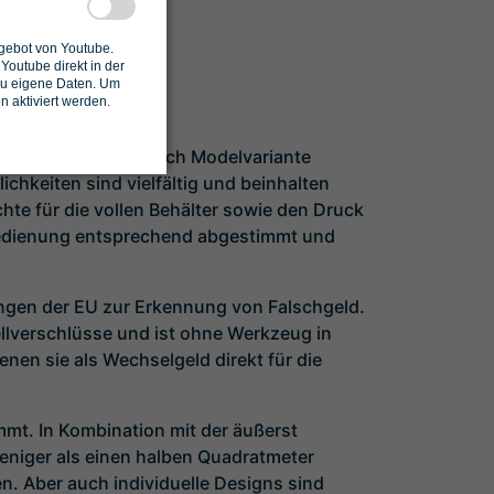
ngebot von Youtube.
outube direkt in der
zu eigene Daten. Um
n aktiviert werden.
el entwickelt. Je nach Modelvariante
chkeiten sind vielfältig und beinhalten
te für die vollen Behälter sowie den Druck
 Bedienung entsprechend abgestimmt und
ngen der EU zur Erkennung von Falschgeld.
llverschlüsse und ist ohne Werkzeug in
nen sie als Wechselgeld direkt für die
t. In Kombination mit der äußerst
eniger als einen halben Quadratmeter
. Aber auch individuelle Designs sind