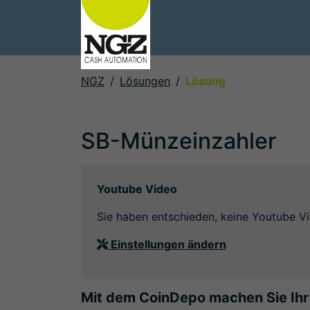
NGZ
Lösungen
Lösung
SB-Münzeinzahler
Youtube Video
Sie haben entschieden, keine Youtube Vi
Einstellungen ändern
Mit dem CoinDepo machen Sie Ihr 